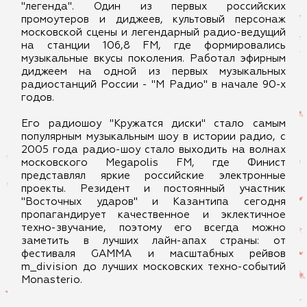
"легенда". Один из первых российских
промоутеров и диджеев, культовый персонаж
московской сцены и легендарный радио-ведущий
на станции 106,8 FM, где формировались
музыкальные вкусы поколения. Работал эфирным
диджеем на одной из первых музыкальных
радиостанций России - "М Радио" в начале 90-х
годов.
Его радиошоу "Кружатся диски" стало самым
популярным музыкальным шоу в истории радио, с
2005 года радио-шоу стало выходить на волнах
московского Megapolis FM, где Финист
представлял яркие российские электронные
проекты. Резидент и постоянный участник
"Восточных ударов" и Казантипа сегодня
пропагандирует качественное и эклектичное
техно-звучание, поэтому его всегда можно
заметить в лучших лайн-апах страны: от
фестиваля GAMMA и масштабных рейвов
m_division до лучших московских техно-событий
Monasterio.