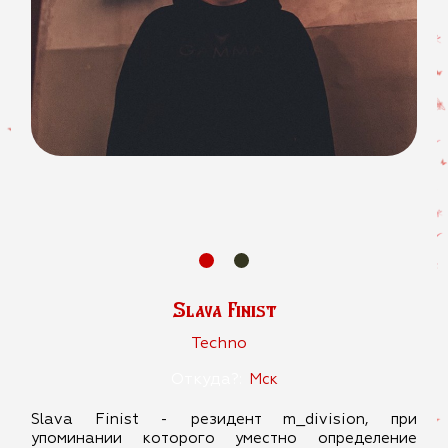
Slava Finist
Techno
Откуда?:
Мск
Slava Finist - резидент m_division, при
упоминании которого уместно определение