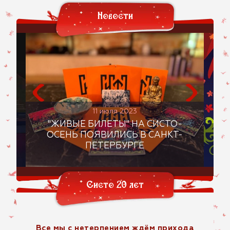
Новости
11 июля 2023
"ЖИВЫЕ БИЛЕТЫ" НА СИСТО-
LAR
ОСЕНЬ ПОЯВИЛИСЬ В САНКТ-
ПЕТЕРБУРГЕ
СИ
Систо 20 лет
Все мы с нетерпением ждём прихода