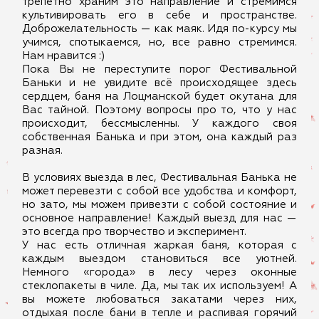
трепетно храним это направление и стремимся
культивировать его в себе и пространстве.
Доброжелательность — как маяк. Идя по-курсу мы
учимся, спотыкаемся, но, все равно стремимся.
Нам нравится :)
Пока Вы не переступите порог Фестивальной
Баньки и не увидите всё происходящее здесь
сердцем, баня на Лоцманской будет окутана для
Вас тайной. Поэтому вопросы про то, что у нас
происходит, бессмысленны. У каждого своя
собственная Банька и при этом, она каждый раз
разная.
В условиях выезда в лес, Фестивальная Банька не
может перевезти с собой все удобства и комфорт,
но зато, мы можем привезти с собой состояние и
основное направление! Каждый выезд для нас —
это всегда про творчество и эксперимент.
У нас есть отличная жаркая баня, которая с
каждым выездом становиться все уютней.
Немного «города» в лесу через оконные
стеклопакеты в чиле. Да, мы так их используем! А
вы можете любоваться закатами через них,
отдыхая после бани в тепле и распивая горячий