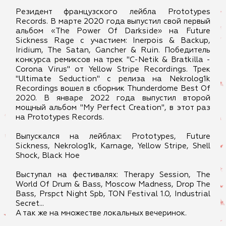
Резидент французского лейбла Prototypes
Records. В марте 2020 года выпустил свой первый
альбом «The Power Of Darkside» на Future
Sickness Rage с участием: Inerpois & Backup,
Iridium, The Satan, Gancher & Ruin. Победитель
конкурса ремиксов на трек "C-Netik & Bratkilla -
Corona Virus" от Yellow Stripe Recordings. Трек
"Ultimate Seduction" с релиза на Nekrolog1k
Recordings вошел в сборник Thunderdome Best Of
2020. В январе 2022 года выпустил второй
мощный альбом "My Perfect Creation", в этот раз
на Prototypes Records.
Выпускался на лейблах: Prototypes, Future
Sickness, Nekrolog1k, Karnage, Yellow Stripe, Shell
Shock, Black Hoe
Выступал на фестивалях: Therapy Session, The
World Of Drum & Bass, Moscow Madness, Drop The
Bass, Prspct Night Spb, TON Festival 1.0, Industrial
Secret...
А так же на множестве локальных вечеринок.