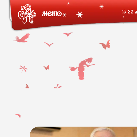
18-22 
МЕНЮ