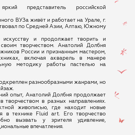
ркий представитель российской
ного ВУЗа живёт и работает на Урале, г.
твовал по Средней Азии, Алтаю, Южному
 искусству и продолжает творить и
своим творчеством. Анатолий Долбня
ожников России и признанным мастером,
хниках, включая акварель в манере
ьную методику работы пастелью на
подкреплен разнообразными жанрами, но
ейзаж.
ний опыт, Анатолий Долбня продолжает
в творчеством в разных направлениях.
актной живописью, где находит новые
я в технике Fluid art. Его творчество
обно вызвать у зрителя удивление,
циональные впечатления.