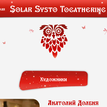
мая
Художники
Анатолий Долбня