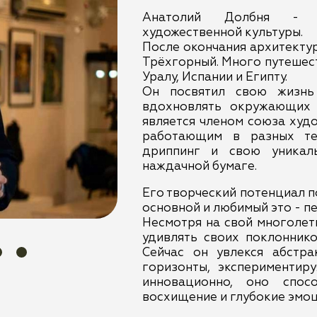
Анатолий Долбня - я
художественной культуры.
После окончания архитектур
Трёхгорный. Много путешес
Уралу, Испании и Египту.
Он посвятил свою жизнь
вдохновлять окружающих 
является членом союза худ
работающим в разных те
дриппинг и свою уникал
наждачной бумаге.
Его творческий потенциал 
основной и любимый это - п
Несмотря на свой многолет
удивлять своих поклоннико
Сейчас он увлекся абстр
горизонты, экспериментиру
инновационно, оно спос
восхищение и глубокие эмо