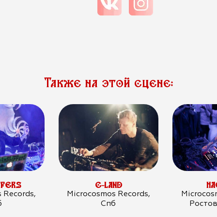
Также на этой сцене:
PPERS
C-LAND
H
 Records,
Microcosmos Records,
Microcos
б
Спб
Росто