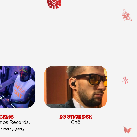
ACKME
ROOTPARSER
mos Records,
Спб
в-на-Дону