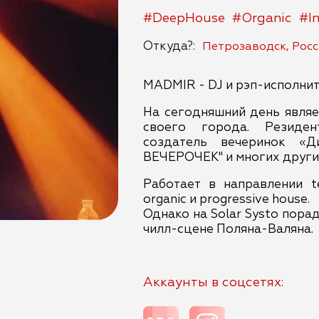
#DeepHouse
#Organic
#I
Откуда?:
Петрозаводск, Росс
MADMIR - DJ и рэп-исполнит
На сегодняшний день являе
своего города. Резид
создатель вечеринок «Д
ВЕЧЕРОЧЕК" и многих други
Работает в направлении tec
organic и progressive house.
Однако на Solar Systo пора
чилл-сцене Поляна-Валяна.
Аккаунты в соцсетях: