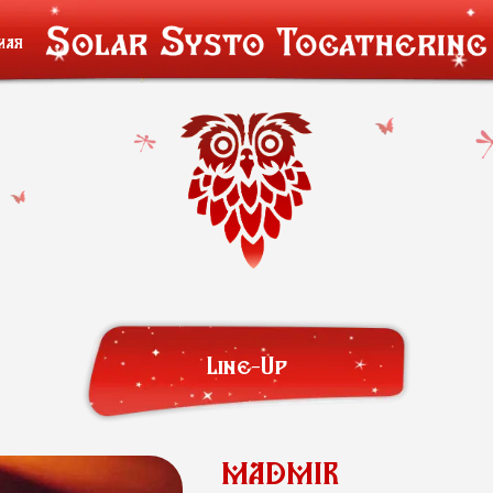
мая
Line-Up
MADMIR