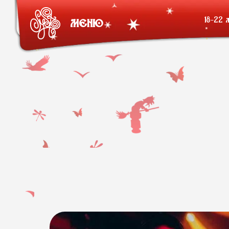
18-22 
МЕНЮ