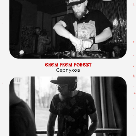
GNOM-FROM-FOREST
Cерпухов