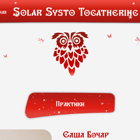
мая
Практики
Саша Бочар