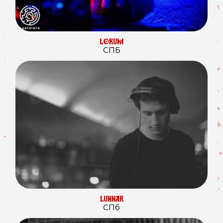
LORUM
СПБ
LUNNAR
СПб