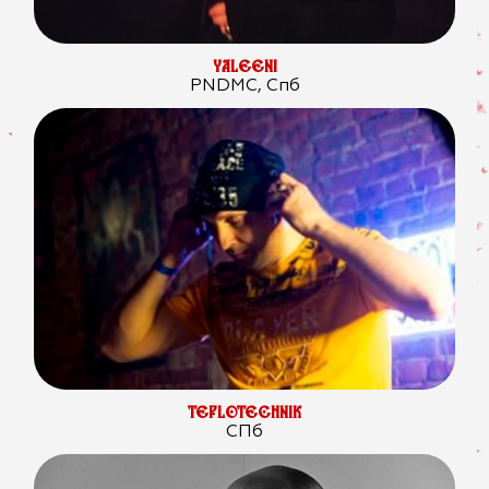
YALEENI
PNDMC, Спб
TEPLOTECHNIK
СПб