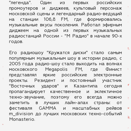
"легенда". Один из первых российских
промоутеров и диджеев, культовый персонаж
московской сцены и легендарный радио-ведущий
на станции 106,8 FM, где формировались
музыкальные вкусы поколения. Работал эфирным
диджеем на одной из первых музыкальных
радиостанций России - "М Радио" в начале 90-х
годов.
Его радиошоу "Кружатся диски" стало самым
популярным музыкальным шоу в истории радио, с
2005 года радио-шоу стало выходить на волнах
московского Megapolis FM, где Финист
представлял яркие российские электронные
проекты. Резидент и постоянный участник
"Восточных ударов" и Казантипа сегодня
пропагандирует качественное и эклектичное
техно-звучание, поэтому его всегда можно
заметить в лучших лайн-апах страны: от
фестиваля GAMMA и масштабных рейвов
m_division до лучших московских техно-событий
Monasterio.