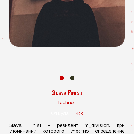
Slava Finist
Techno
Откуда?:
Мск
Slava Finist - резидент m_division, при
упоминании которого уместно определение