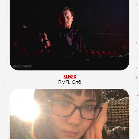
BLDZR
RVЯ, Спб