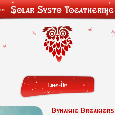
мая
Line-Up
Dynamic Dreamers