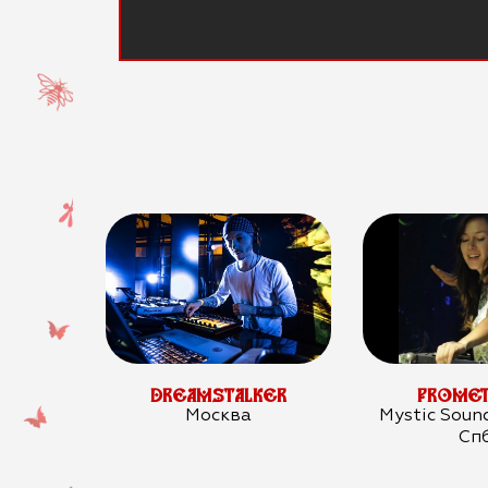
DREAMSTALKER
PROMET
Москва
Mystic Soun
Сп