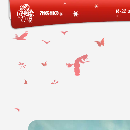
18-22 
МЕНЮ