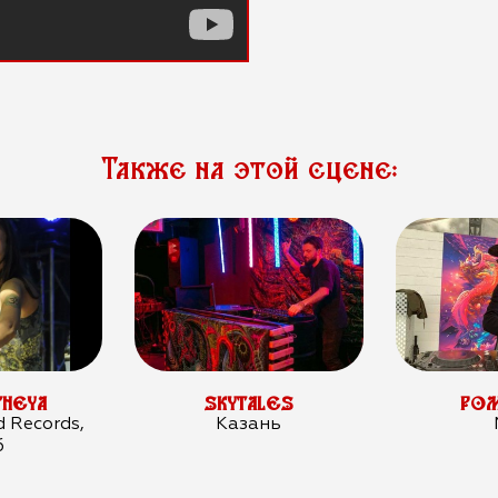
Также на этой сцене:
HEYA
SKYTALES
РОМ
d Records,
Казань
б