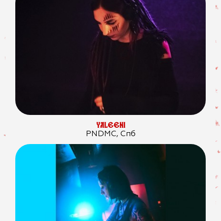
YALEENI
PNDMC, Спб