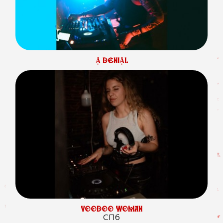
Ậ DENIẬL
VOODOO WOMAN
СПб