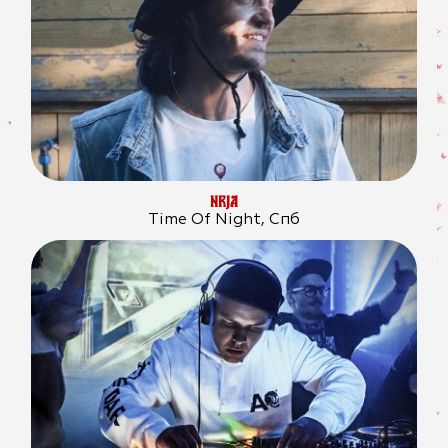
NRJA
Time Of Night, Спб