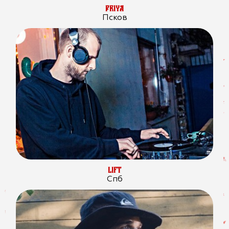
PRIYA
Псков
LIFT
Спб